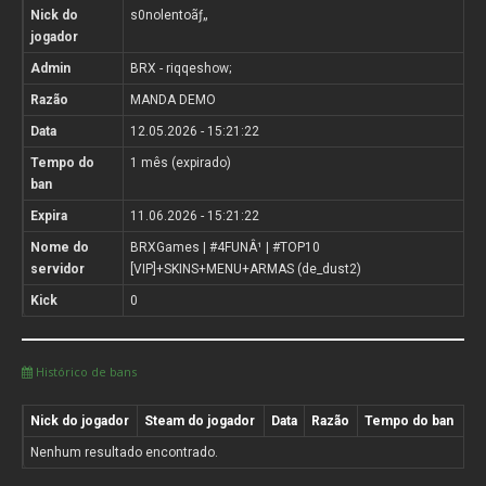
Nick do
s0nolentoãƒ„
jogador
Admin
BRX - riqqeshow;
Razão
MANDA DEMO
Data
12.05.2026 - 15:21:22
Tempo do
1 mês (expirado)
ban
Expira
11.06.2026 - 15:21:22
Nome do
BRXGames | #4FUNÂ¹ | #TOP10
servidor
[VIP]+SKINS+MENU+ARMAS (de_dust2)
Kick
0
Histórico de bans
Nick do jogador
Steam do jogador
Data
Razão
Tempo do ban
Nenhum resultado encontrado.