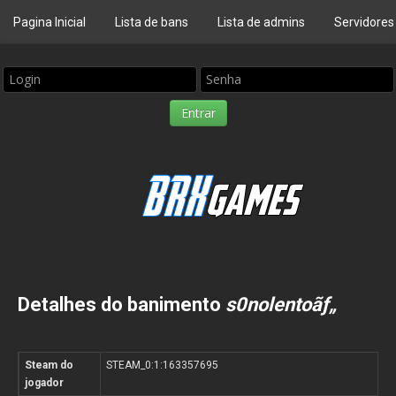
Pagina Inicial
Lista de bans
Lista de admins
Servidores
Detalhes do banimento
s0nolentoãƒ„
Steam do
STEAM_0:1:163357695
jogador