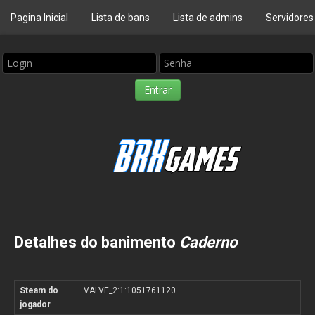
Pagina Inicial
Lista de bans
Lista de admins
Servidores
Detalhes do banimento
Caderno
Steam do
VALVE_2:1:1051761120
jogador