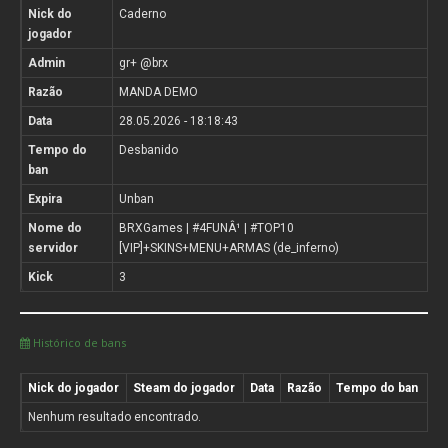
Nick do
Caderno
jogador
Admin
gr+ @brx
Razão
MANDA DEMO
Data
28.05.2026 - 18:18:43
Tempo do
Desbanido
ban
Expira
Unban
Nome do
BRXGames | #4FUNÂ¹ | #TOP10
servidor
[VIP]+SKINS+MENU+ARMAS (de_inferno)
Kick
3
Histórico de bans
Nick do jogador
Steam do jogador
Data
Razão
Tempo do ban
Nenhum resultado encontrado.